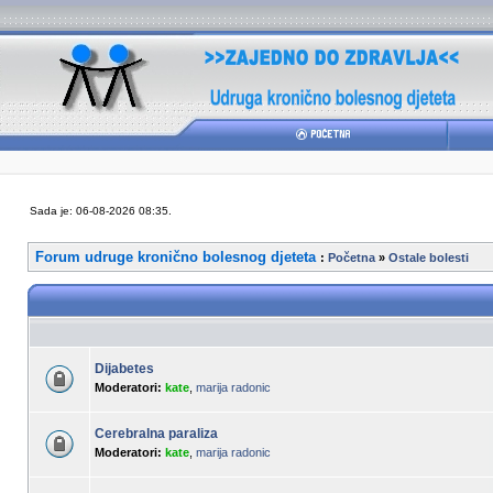
Sada je: 06-08-2026 08:35.
Forum udruge kronično bolesnog djeteta
:
Početna
»
Ostale bolesti
Dijabetes
Moderatori:
kate
,
marija radonic
Cerebralna paraliza
Moderatori:
kate
,
marija radonic