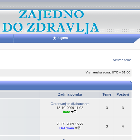
Aktivne teme
Vremenska zona: UTC + 01:00
Zadnja poruka
Teme
Postovi
Odrastanje s dijabetesom
13-10-2009 11:02
3
3
kate
23-09-2009 15:27
3
4
DrAdmin