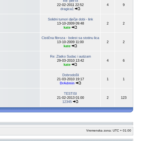
Re: pet-ct
22-02-2011 22:52
4
9
dragica1
Solidni tumori dječje dobi - link
13-10-2009 09:48
2
2
kate
Cistična fibroza - bolest sa stotinu lica
13-10-2009 11:00
2
2
kate
Re: Zlatko Sudac i autizam
29-03-2010 13:42
4
6
kate
Dobrodošli
21-03-2010 19:17
1
1
DrAdmin
TESTISI
21-02-2013 01:00
2
123
12345
Vremenska zona: UTC + 01:00