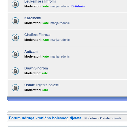
Leukemije i limfomi
Moderatori:
kate
,
marija radonic
,
DrAdmin
Karcinomi
Moderatori:
kate
,
marija radonic
Cistična Fibroza
Moderatori:
kate
,
marija radonic
Autizam
Moderatori:
kate
,
marija radonic
Down Sindrom
Moderator:
kate
Ostale i rijetke bolesti
Moderator:
kate
Forum udruge kronično bolesnog djeteta
:
Početna
»
Ostale bolesti