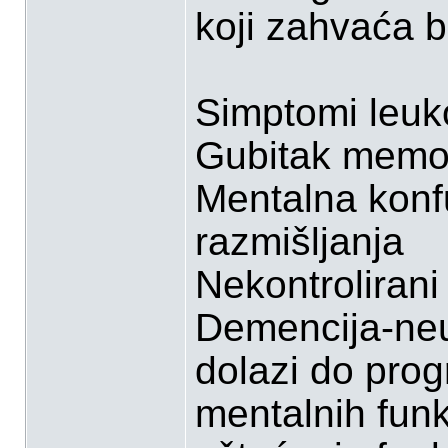
koji zahvaća bi
Simptomi leuk
Gubitak memor
Mentalna konf
razmišljanja
Nekontrolirani 
Demencija-neu
dolazi do progr
mentalnih funk