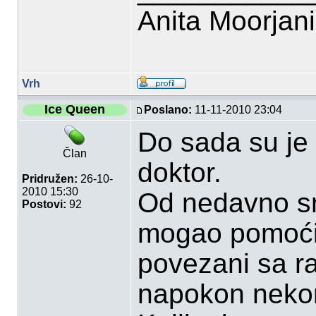
Anita Moorjan
Vrh
Ice Queen
Poslano:
11-11-2010 23:04
Do sada su je l
Član
doktor.
Pridružen:
26-10-
2010 15:30
Od nedavno smo
Postovi:
92
mogao pomoći,
povezani sa r
napokon nek