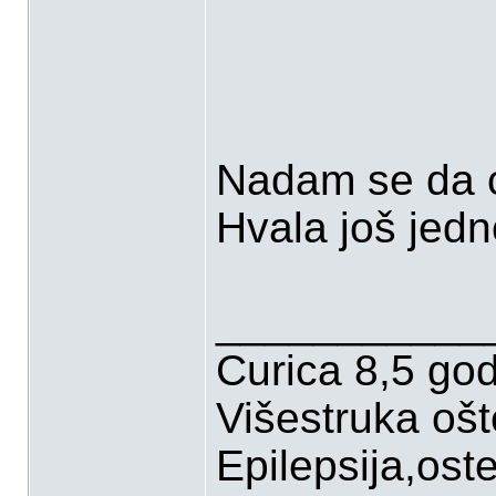
Nadam se da će
Hvala još jed
___________
Curica 8,5 go
Višestruka oš
Epilepsija,ost