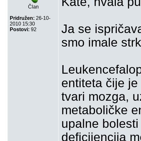
Kate, hvala p
Član
Pridružen:
26-10-
2010 15:30
Ja se ispričav
Postovi:
92
smo imale strk
Leukencefalopa
entiteta čije j
tvari mozga, u
metaboličke e
upalne bolesti
deﬁcijencija m