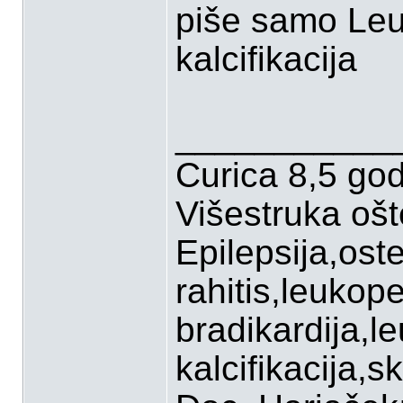
piše samo Leuk
kalcifikacija
___________
Curica 8,5 go
Višestruka oš
Epilepsija,ost
rahitis,leukop
bradikardija,l
kalcifikacija,sk