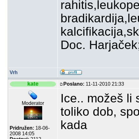
rahitis,leukop
bradikardija,l
kalcifikacija,sk
Doc. Harjaček;P
Vrh
kate
Poslano:
11-11-2010 21:33
Ice.. možeš li 
Moderator
toliko dob, sp
kada
Pridružen:
18-06-
2008 14:05