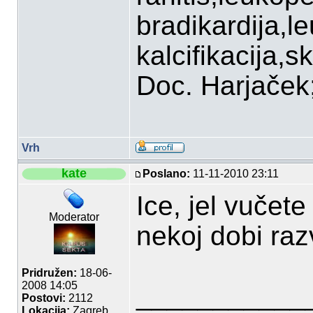
bradikardija,l
kalcifikacija,sk
Doc. Harjaček;P
Vrh
kate
Poslano:
11-11-2010 23:11
Ice, jel vučete
Moderator
nekoj dobi raz
Pridružen:
18-06-
2008 14:05
___________
Postovi:
2112
Lokacija:
Zagreb