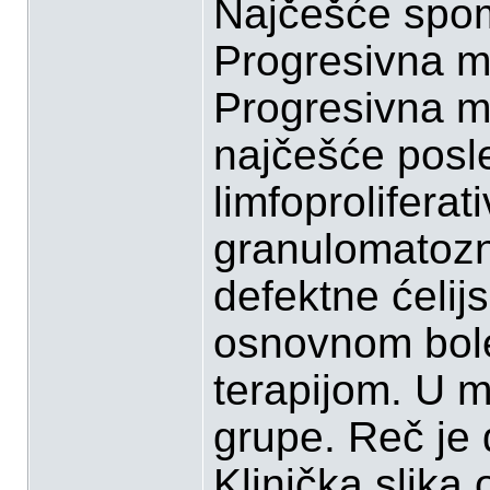
Najčešće spom
Progresivna mu
Progresivna mu
najčešće posle
limfoproliferati
granulomatozni
defektne ćeli
osnovnom bol
terapijom. U m
grupe. Reč je d
Klinička slik