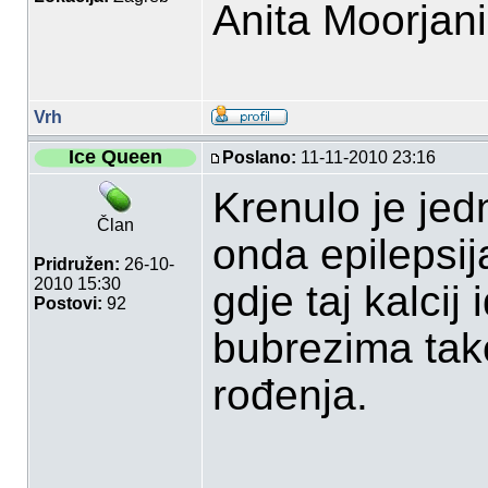
Anita Moorjan
Vrh
Ice Queen
Poslano:
11-11-2010 23:16
Krenulo je je
Član
onda epilepsij
Pridružen:
26-10-
2010 15:30
gdje taj kalcij
Postovi:
92
bubrezima tako
rođenja.