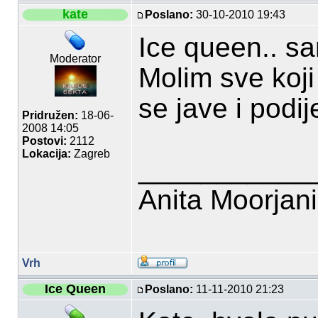
kate
Poslano:
30-10-2010 19:43
Ice queen.. s
Moderator
Molim sve koj
se jave i podi
Pridružen:
18-06-
2008 14:05
Postovi:
2112
Lokacija:
Zagreb
___________
Anita Moorjan
Vrh
Ice Queen
Poslano:
11-11-2010 21:23