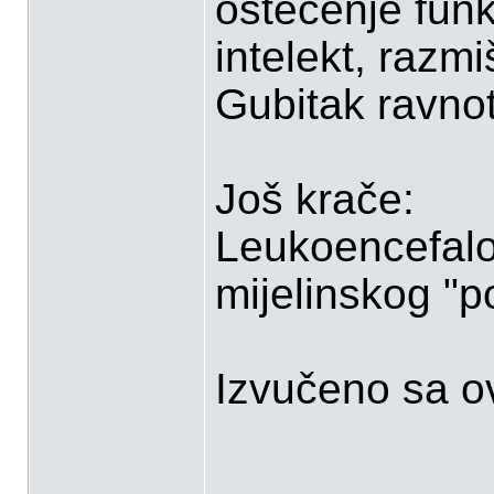
oštećenje funk
intelekt, razmi
Gubitak ravnot
Još krače:
Leukoencefalo
mijelinskog "p
Izvučeno sa ov