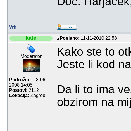
Doc. Harjaček;P
Vrh
kate
Poslano:
11-11-2010 22:58
Kako ste to otk
Moderator
Jeste li kod na
Pridružen:
18-06-
2008 14:05
Da li to ima v
Postovi:
2112
Lokacija:
Zagreb
obzirom na mij
___________