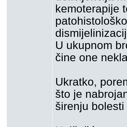
kemoterapije t
patohistološkoj
dismijelinizaci
U ukupnom bro
čine one nekla
Ukratko, poreme
što je nabroja
širenju bolesti