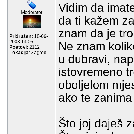
Vidim da imat
Moderator
da ti kažem za
znam da je tro
Pridružen:
18-06-
2008 14:05
Ne znam koliko
Postovi:
2112
Lokacija:
Zagreb
u dubravi, nap
istovremeno tr
oboljelom mje
ako te zanima
Što joj daješ z