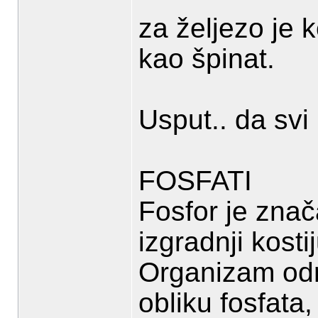
za željezo je 
kao špinat.
Usput.. da sv
FOSFATI
Fosfor je znač
izgradnji kostij
Organizam odr
obliku fosfata