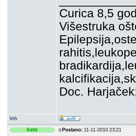
___________
Curica 8,5 go
Višestruka oš
Epilepsija,ost
rahitis,leukop
bradikardija,l
kalcifikacija,sk
Doc. Harjaček;P
Vrh
kate
Poslano:
11-11-2010 23:21