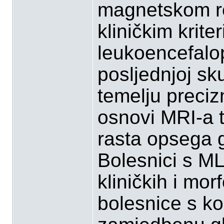
magnetskom re
kliničkim krite
leukoencefalop
posljednjoj sk
temelju precizn
osnovi MRI-a te
rasta opsega 
Bolesnici s ML
kliničkih i mor
bolesnice s k