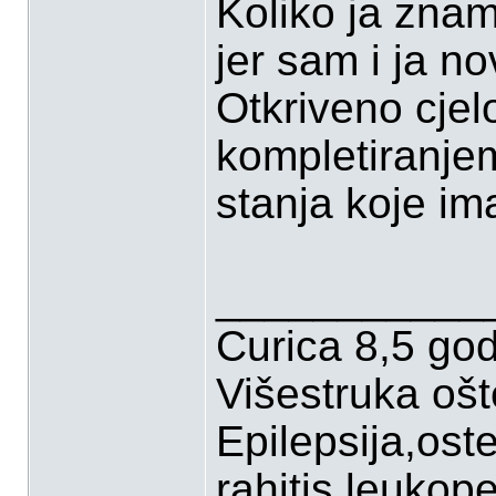
Koliko ja znam
jer sam i ja n
Otkriveno cjel
kompletiranjem
stanja koje im
___________
Curica 8,5 go
Višestruka oš
Epilepsija,ost
rahitis,leukop