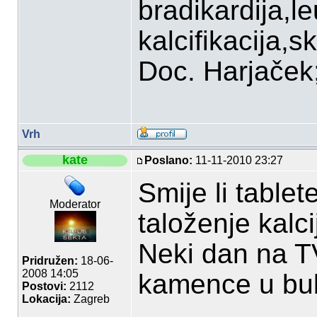
bradikardija,l
kalcifikacija,sk
Doc. Harjaček;P
Vrh
kate
Poslano:
11-11-2010 23:27
Smije li tablet
Moderator
taloženje kalc
Neki dan na TV
Pridružen:
18-06-
2008 14:05
kamence u bu
Postovi:
2112
Lokacija:
Zagreb