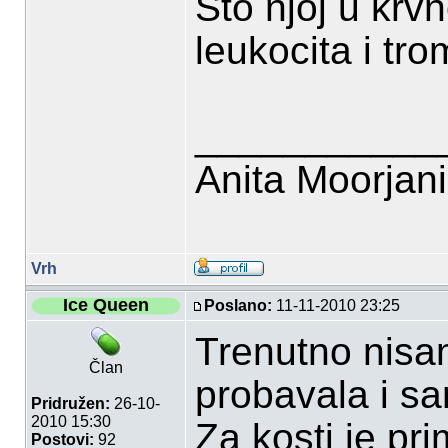
Što njoj u krvn
leukocita i tr
___________
Anita Moorjan
Vrh
Ice Queen
Poslano:
11-11-2010 23:25
Trenutno nisam
Član
probavala i sa
Pridružen:
26-10-
2010 15:30
Za kosti je pr
Postovi:
92