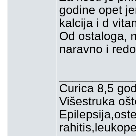
godine opet jer
kalcija i d vita
Od ostaloga, m
naravno i redo
___________
Curica 8,5 go
Višestruka oš
Epilepsija,ost
rahitis,leukop