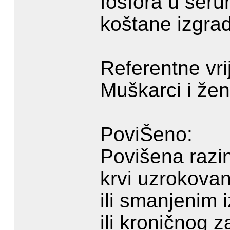
fosfora u seru
koštane izgra
Referentne vri
Muškarci i že
PoviŠeno:
Povišena razi
krvi uzrokova
ili smanjenim 
ili kroničnog 