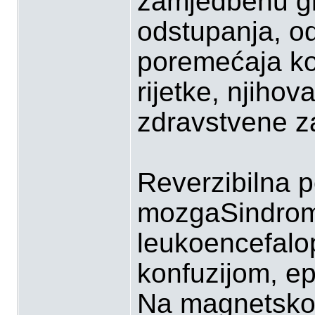
zamjedbenu gl
odstupanja, od 
poremećaja ko
rijetke, njihov
zdravstvene za
Reverzibilna p
mozgaSindrom 
leukoencefalop
konfuzijom, ep
Na magnetskoj