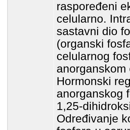
raspoređeni ek
celularno. Intr
sastavni dio fo
(organski fosf
celularnog fos
anorganskom ob
Hormonski regu
anorganskog fo
1,25-dihidroks
Određivanje k