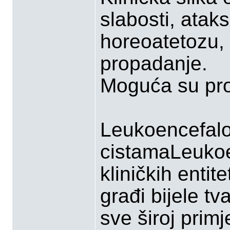
slabosti, atak
horeoatetozu, 
propadanje.
Moguća su pro
Leukoencefalo
cistamaLeukoen
kliničkih entit
građi bijele tv
sve široj prim