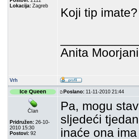
Postovi:
2112
Lokacija:
Zagreb
Koji tip imate?
___________
Anita Moorjan
Vrh
Ice Queen
Poslano:
11-11-2010 21:44
Pa, mogu stavi
Član
sljedeći tjeda
Pridružen:
26-10-
2010 15:30
inaće ona ima 
Postovi:
92