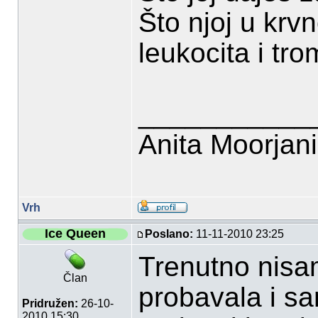
Što njoj u krvn
leukocita i tr
___________
Anita Moorjan
Vrh
Ice Queen
Poslano:
11-11-2010 23:25
Trenutno nisam
Član
probavala i sa
Pridružen:
26-10-
2010 15:30