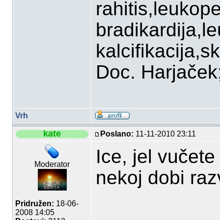
rahitis,leukop
bradikardija,l
kalcifikacija,sk
Doc. Harjaček;P
Vrh
kate
Poslano:
11-11-2010 23:11
Ice, jel vučete
Moderator
nekoj dobi raz
Pridružen:
18-06-
2008 14:05
___________