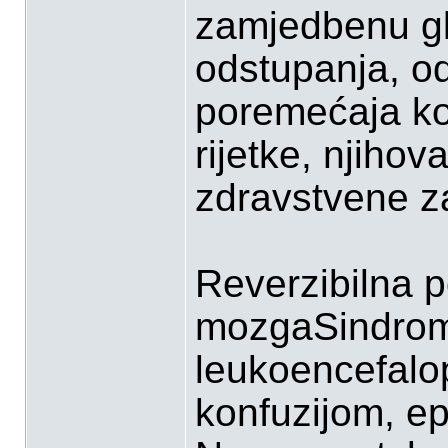
zamjedbenu gl
odstupanja, od 
poremećaja ko
rijetke, njihov
zdravstvene za
Reverzibilna p
mozgaSindrom 
leukoencefalop
konfuzijom, ep