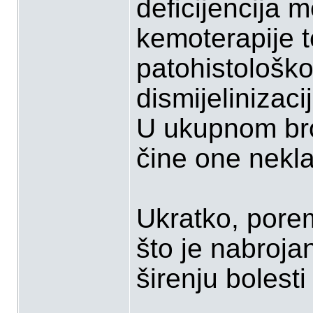
deﬁcijencija m
kemoterapije t
patohistološkoj
dismijelinizaci
U ukupnom bro
čine one nekla
Ukratko, poreme
što je nabroja
širenju bolesti