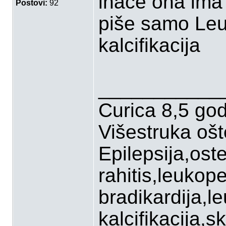
inaće ona ima 
Postovi:
92
piše samo Leuk
kalcifikacija
___________
Curica 8,5 go
Višestruka oš
Epilepsija,ost
rahitis,leukop
bradikardija,l
kalcifikacija,sk