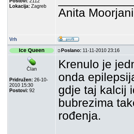
Postovi:
2112
Lokacija:
Zagreb
Anita Moorjan
Vrh
Ice Queen
Poslano:
11-11-2010 23:16
Krenulo je je
Član
onda epilepsij
Pridružen:
26-10-
2010 15:30
gdje taj kalcij
Postovi:
92
bubrezima tako
rođenja.