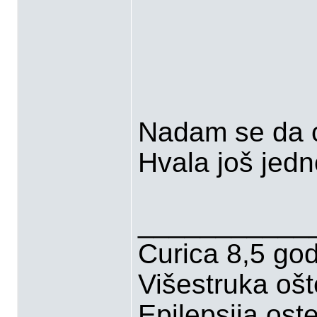
Nadam se da će
Hvala još jed
___________
Curica 8,5 go
Višestruka oš
Epilepsija,ost