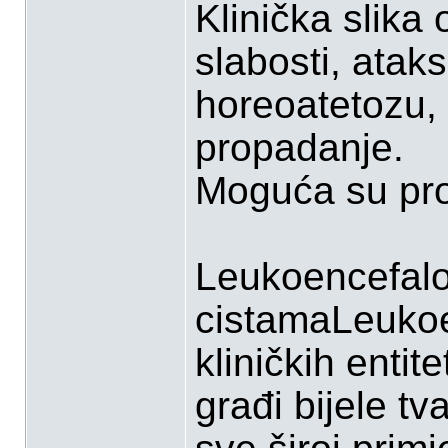
Klinička slik
slabosti, atak
horeoatetozu, 
propadanje.
Moguća su pro
Leukoencefalo
cistamaLeukoen
kliničkih entit
građi bijele tv