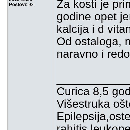
Za kosti je pr
Postovi:
92
godine opet jer
kalcija i d vita
Od ostaloga, m
naravno i redo
___________
Curica 8,5 go
Višestruka oš
Epilepsija,ost
rahitis,leukop