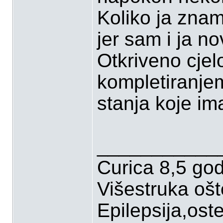
Koliko ja znam
jer sam i ja n
Otkriveno cjel
kompletiranjem
stanja koje im
___________
Curica 8,5 go
Višestruka oš
Epilepsija,ost