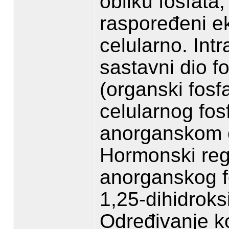
obliku fosfata
raspoređeni ek
celularno. Intr
sastavni dio fo
(organski fosf
celularnog fos
anorganskom ob
Hormonski regu
anorganskog fo
1,25-dihidroks
Određivanje k