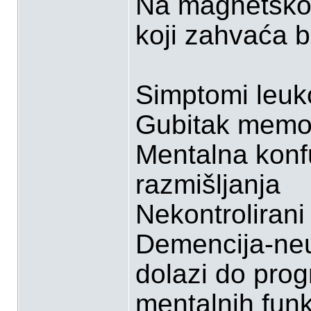
Na magnetskoj
koji zahvaća bi
Simptomi leuk
Gubitak memor
Mentalna konf
razmišljanja
Nekontrolirani 
Demencija-neu
dolazi do progr
mentalnih funk