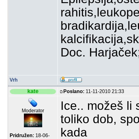
rahitis,leukop
bradikardija,l
kalcifikacija,sk
Doc. Harjaček;P
Vrh
kate
Poslano:
11-11-2010 21:33
Ice.. možeš li 
Moderator
toliko dob, sp
kada
Pridružen:
18-06-