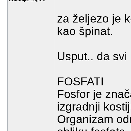
za željezo je 
kao špinat.
Usput.. da sv
FOSFATI
Fosfor je znač
izgradnji kostij
Organizam odr