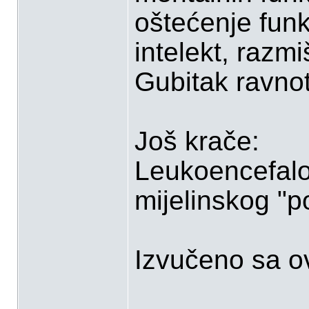
oštećenje funk
intelekt, razmi
Gubitak ravnot
Još krače:
Leukoencefalo
mijelinskog "p
Izvučeno sa ov