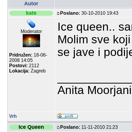
Autor
kate
Poslano:
30-10-2010 19:43
Ice queen.. s
Moderator
Molim sve koj
se jave i podi
Pridružen:
18-06-
2008 14:05
Postovi:
2112
Lokacija:
Zagreb
___________
Anita Moorjan
Vrh
Ice Queen
Poslano:
11-11-2010 21:23