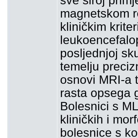
sve široj prim
magnetskom re
kliničkim krite
leukoencefalop
posljednjoj sk
temelju precizn
osnovi MRI-a te
rasta opsega 
Bolesnici s ML
kliničkih i mor
bolesnice s k