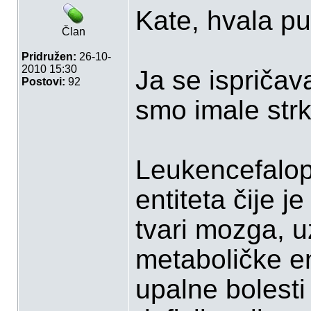
Kate, hvala p
Član
Pridružen:
26-10-
2010 15:30
Ja se ispričav
Postovi:
92
smo imale strk
Leukencefalopa
entiteta čije j
tvari mozga, u
metaboličke e
upalne bolesti