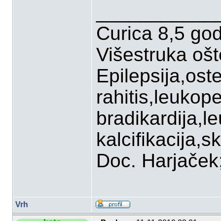
___________
Curica 8,5 go
Višestruka oš
Epilepsija,ost
rahitis,leukop
bradikardija,l
kalcifikacija,sk
Doc. Harjaček;P
Vrh