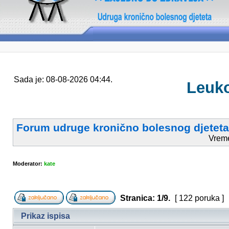
Sada je: 08-08-2026 04:44.
Leuko
Forum udruge kronično bolesnog djeteta
Vrem
Moderator:
kate
Stranica:
1
/
9
.
[ 122 poruka ]
Prikaz ispisa