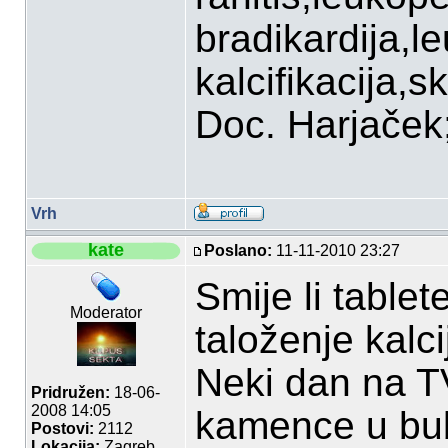
bradikardija,l
kalcifikacija,sk
Doc. Harjaček;P
Vrh
kate
Poslano:
11-11-2010 23:27
Smije li tablet
Moderator
taloženje kalc
Neki dan na TV
Pridružen:
18-06-
2008 14:05
kamence u bu
Postovi:
2112
Lokacija:
Zagreb