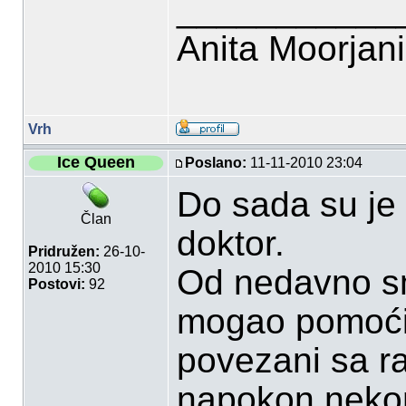
___________
Anita Moorjan
Vrh
Ice Queen
Poslano:
11-11-2010 23:04
Do sada su je l
Član
doktor.
Pridružen:
26-10-
2010 15:30
Od nedavno smo
Postovi:
92
mogao pomoći,
povezani sa r
napokon nek