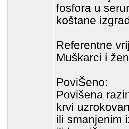
fosfora u seru
koštane izgra
Referentne vri
Muškarci i že
PoviŠeno:
Povišena razi
krvi uzrokova
ili smanjenim 