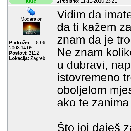
kate
Poslano:
11-11-2010 23:21
Vidim da imat
Moderator
da ti kažem za
znam da je tro
Pridružen:
18-06-
2008 14:05
Ne znam koliko
Postovi:
2112
Lokacija:
Zagreb
u dubravi, nap
istovremeno tr
oboljelom mje
ako te zanima
Što joj daješ z