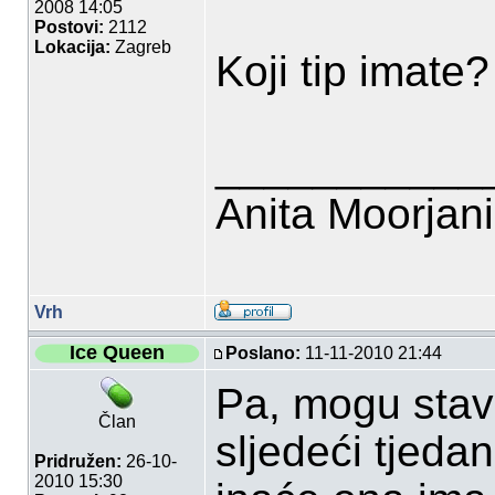
2008 14:05
Postovi:
2112
Lokacija:
Zagreb
Koji tip imate?
___________
Anita Moorjan
Vrh
Ice Queen
Poslano:
11-11-2010 21:44
Pa, mogu stavi
Član
sljedeći tjeda
Pridružen:
26-10-
2010 15:30