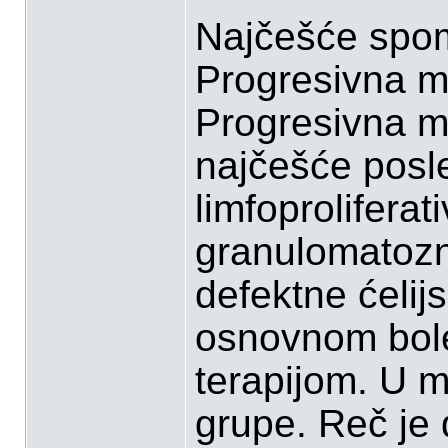
Najčešće spom
Progresivna mu
Progresivna mu
najčešće posle
limfoproliferati
granulomatozni
defektne ćeli
osnovnom bol
terapijom. U m
grupe. Reč je d