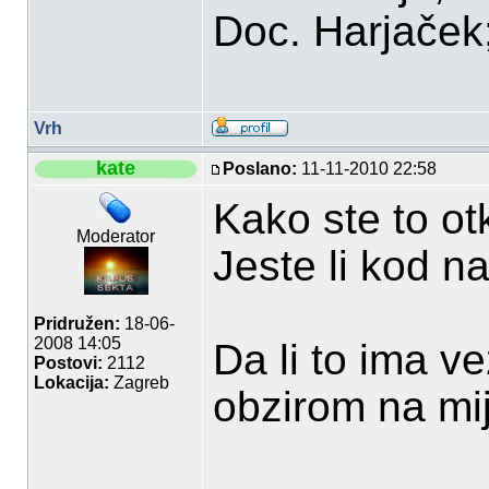
Doc. Harjaček;P
Vrh
kate
Poslano:
11-11-2010 22:58
Kako ste to otk
Moderator
Jeste li kod na
Pridružen:
18-06-
2008 14:05
Da li to ima v
Postovi:
2112
Lokacija:
Zagreb
obzirom na mij