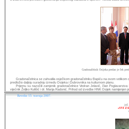
Gradonačelnik Osijeka predao je ček pr
Gradonačelnica se zahvalila osječkom gradonačelniku Đapiću na ovom velikom d
predložio daljnju suradnju između Osijeka i Dubrovnika na kulturnom planu.
Prijemu su nazočili zamjenik gradonačelnice Vedran Jelavić, član Poglavarstva i
vijećnik Željko Kulišić i dr. Marija Radonić. Prihod od izvedbe HNK Osijek namijenjen 
Revelin 15. travnja 2007.
još
«SVI Z