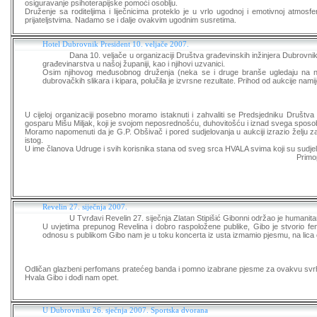
osiguravanje psihoterapijske pomoći osoblju.
Druženje sa roditeljima i liječnicima proteklo je u vrlo ugodnoj i emotivnoj atmos
prijateljstvima. Nadamo se i dalje ovakvim ugodnim susretima.
Hotel Dubrovnik President 10. veljače 2007.
Dana 10. veljače u organizaciji Društva građevinskih inžinjera Dubrovnik, od
građevinarstva u našoj županiji, kao i njihovi uzvanici.
Osim njihovog međusobnog druženja (neka se i druge branše ugledaju na njih 
dubrovačkih slikara i kipara, polučila je izvrsne rezultate. Prihod od aukcij
U cijeloj organizaciji posebno moramo istaknuti i zahvaliti se Predsjedniku Društv
gosparu Mišu Miljak, koji je svojom neposrednošću, duhovitošću i iznad svega spos
Moramo napomenuti da je G.P. Obšivač i pored sudjelovanja u aukciji izrazio želju
istog.
U ime članova Udruge i svih korisnika stana od sveg srca HVALA svima koji su sudjelov
Primo
Revelin 27. siječnja 2007.
U Tvrđavi Revelin 27. siječnja Zlatan Stipišić Gibonni održao je humanita
U uvjetima prepunog Revelina i dobro raspoložene publike, Gibo je stvorio fe
odnosu s publikom Gibo nam je u toku koncerta iz usta izmamio pjesmu, na lica o
Odličan glazbeni perfomans pratećeg banda i pomno izabrane pjesme za ovakvu svrhu k
Hvala Gibo i dođi nam opet.
U Dubrovniku 26. sječnja 2007. Sportska dvorana