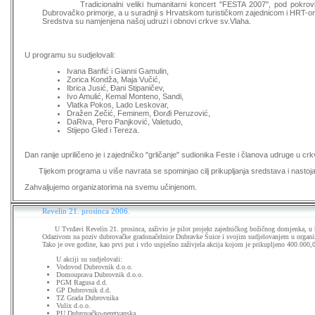
Tradicionalni veliki humanitarni koncert "FESTA 2007", pod pokrovit
Dubrovačko primorje, a u suradnji s Hrvatskom turističkom zajednicom i HRT-om
Sredstva su namjenjena našoj udruzi i obnovi crkve sv.Vlaha.
U programu su sudjelovali:
Ivana Banfić i Gianni Gamulin,
Zorica Kondža, Maja Vučić,
Ibrica Jusić, Đani Stipaničev,
Ivo Amulić, Kemal Monteno, Sandi,
Vlatka Pokos, Lado Leskovar,
Dražen Zečić, Feminem, Đorđi Peruzović,
DaRiva, Pero Panjković, Valetudo,
Stijepo Gleđ i Tereza.
Dan ranije upriličeno je i zajedničko "grličanje" sudionika Feste i članova udruge u cr
Tijekom programa u više navrata se spominjao cilj prikupljanja sredstava i nastoja
Zahvaljujemo organizatorima na svemu učinjenom.
Revelin 21. prosinca 2006.
U Tvrđavi Revelin 21. prosinca, zaživio je pilot projekt zajedničkog božičnog domjenka, u h
Odazivom na poziv dubrovačke gradonačelnice Dubravke Šuice i svojim sudjelovanjem u organizac
Tako je ove godine, kao prvi put i vrlo uspješno zaživjela akcija kojom je prikupljeno 400.000
U akciji su sudjelovali:
Vodovod Dubrovnik d.o.o.
Domouprava Dubrovnik d.o.o.
PGM Ragusa d.d.
GP Dubrovnik d.d.
TZ Grada Dubrovnika
Vulix d.o.o.
PU Dubrovačko-neretvanska