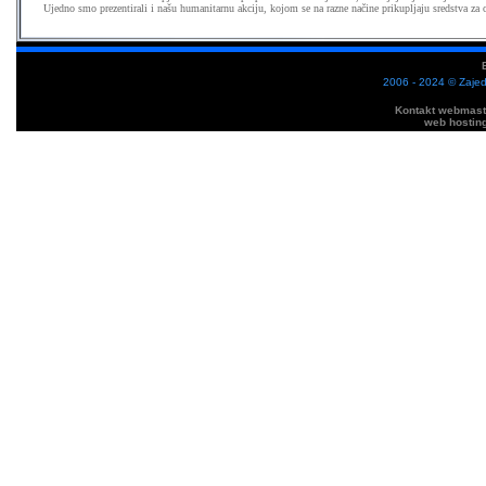
Ujedno smo prezentirali i našu humanitarnu akciju, kojom se na razne načine prikupljaju sredstva za o
2006 - 2024 © Zajed
Kontakt webmast
web hostin