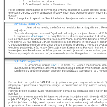
6. Izbor Nadzornog odbora
7. Određivanje kriterija za članstvo u Udruzi
Pored ostalog, jednoglasno je prihvaćena izmjena postojećeg Statuta Udruge kojim su
djelovanja Udruge. Ujedno su izabrani i članovi novih tijela Udruge uređenih novim Sta
dorade.
Statut Udruge kao i zapisnik sa Skupštine biti će objavljen na web stranicama, nako
Revelin 20. veljače 2007.
Ultimi od karnevala, zaključna karnevalska festa, dogodila se u Reveli
najboljima.
Sav prihod namjenjen je udruzi Zajedno do zdravlja, a uz cijenu ulaznice od 50,0
U organizaciji
Mea Culpa d.o.o.
posjetiteljima su služeni šporki makaruli i krafen
Sve je započelo na Stradunu ispred crkve svetog Vlaha, programom Udruge «Porpor
Ove godine, 30–tak članova Udruge progovorili su kao indijanci iz rezervata «Falsog
U petnaestominutnom programu iznijeli su sve aktualne probleme s kojima se svako
okupljene posjetitelje, a što je završilo spaljivanjem Karnevala na Peskariji , koji je kr
Nastavljeno je u Revelinu uz neobične grupne maske koje su osim strandardnog preds
Zabava je potrajala do kasno u noć, a svakako bi je ocijenili uspješnom u humanitarn
Split 14/15. veljače 2007.
U organizaciji udruge
SANUS
iz Splita, 15. veljače međunarodni dan d
dvodnevnim programom s gostima predstavnicima iz udruga svih županija Lijep
Druženje je započelo prodajom prigodnih poklončića za Valentinovo i to u humanit
Božena Anić predsjednica SANUSA tom je prilikom za goste organizirala obilazak Sp
izlaganjem o planovima i projektima udruge, te problemima na koje nailaze roditelji 
kontakata.
Planirani projekt gradnje dvaju rehabilitacijskih centara za oporavak djece nakon ter
podržani.
Na okruglom stolu uz goste iz Ministarstva zdravsta i socijalne skrbi, direkcije HZ
odjela KBC Rijeka, KBC Split te predstavnike i roditelje raspravljalo se o tekućim 
podršci liječnika i osoblja, tako i uvjeta u nekim centrima, ostvarivanju određenih prav
su projekte u planu i složili se da što prije stanje treba popraviti, te toj djeci i rodi