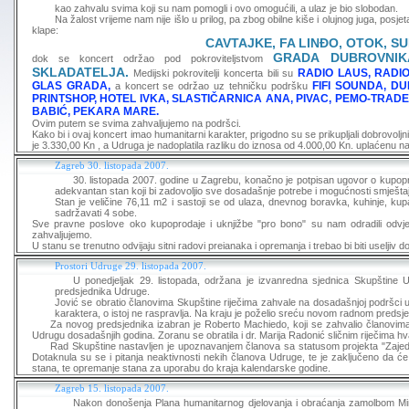
kao zahvalu svima koji su nam pomogli i ovo omogućili, a ulaz je bio slobodan.
Na žalost vrijeme nam nije išlo u prilog, pa zbog obilne kiše i olujnog juga, posjet
klape:
CAVTAJKE, FA LINĐO, OTOK, SU
GRADA DUBROVNIK
dok se koncert održao pod pokroviteljstvom
SKLADATELJA.
RADIO LAUS, RADI
Medijski pokrovitelji koncerta bili su
GLAS GRADA,
FIFI SOUNDA, DU
a koncert se održao uz tehničku podršku
PRINTSHOP, HOTEL IVKA, SLASTIČARNICA ANA, PIVAC, PEMO-TRAD
BABIĆ, PEKARA MARE.
Ovim putem se svima zahvaljujemo na podršci.
Kako bi i ovaj koncert imao humanitarni karakter, prigodno su se prikupljali dobrovoljni
je 3.330,00 Kn , a Udruga je nadoplatila razliku do iznosa od 4.000,00 Kn. uplaćenu na
Zagreb 30. listopada 2007.
30. listopada 2007. godine u Zagrebu, konačno je potpisan ugovor o kupopr
adekvantan stan koji bi zadovoljio sve dosadašnje potrebe i mogućnosti smještaja
Stan je veličine 76,11 m2 i sastoji se od ulaza, dnevnog boravka, kuhinje, k
sadržavati 4 sobe.
Sve pravne poslove oko kupoprodaje i uknjižbe "pro bono" su nam odradili odvje
zahvaljujemo.
U stanu se trenutno odvijaju sitni radovi preianaka i opremanja i trebao bi biti uselji
Prostori Udruge 29. listopada 2007.
U ponedjeljak 29. listopada, održana je izvanredna sjednica Skupštine
predsjednika Udruge.
Jović se obratio članovima Skupštine riječima zahvale na dosadašnjoj podršci 
karaktera, o istoj ne raspravlja. Na kraju je poželio sreću novom radnom predsj
Za novog predsjednika izabran je Roberto Machiedo, koji se zahvalio članovi
Udrugu dosadašnjih godina. Zoranu se obratila i dr. Marija Radonić sličnim riječima hva
Rad Skupštine nastavljen je upoznavanjem članova sa statusom projekta "Zajedn
Dotaknula su se i pitanja neaktivnosti nekih članova Udruge, te je zaključeno da će 
stana, te opremanje stana za uporabu do kraja kalendarske godine.
Zagreb 15. listopada 2007.
Nakon donošenja Plana humanitarnog djelovanja i obraćanja zamolbom Minist