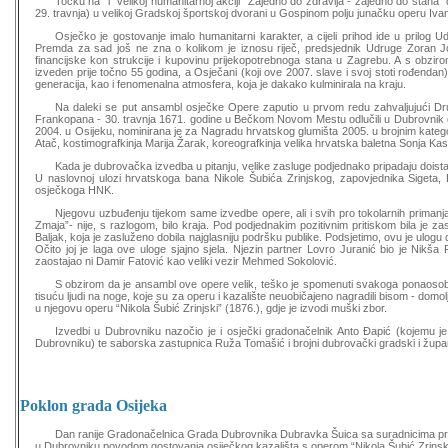
Točku na “i” velikoj humanitarnoj akciji “Zajedno do zdravlja - zajedno do stan
29. travnja) u velikoj Gradskoj športskoj dvorani u Gospinom polju junačku operu Ivana 
Osječko je gostovanje imalo humanitarni karakter, a cijeli prihod ide u prilog U
Premda za sad još ne zna o kolikom je iznosu riječ, predsjednik Udruge Zoran Jov
financijske kon strukcije i kupovinu prijekopotrebnoga stana u Zagrebu. A s obziro
izveden prije točno 55 godina, a Osječani (koji ove 2007. slave i svoj stoti rođendan)
generacija, kao i fenomenalna atmosfera, koja je dakako kulminirala na kraju.
Na daleki se put ansambl osječke Opere zaputio u prvom redu zahvaljujući Dru
Frankopana - 30. travnja 1671. godine u Bečkom Novom Mestu odlučili u Dubrovnik do
2004. u Osijeku, nominirana je za Nagradu hrvatskog glumišta 2005. u brojnim katego
Atač, kostimografkinja Marija Žarak, koreografkinja velika hrvatska baletna Sonja Kastl
Kada je dubrovačka izvedba u pitanju, velike zasluge podjednako pripadaju doist
U naslovnoj ulozi hrvatskoga bana Nikole Šubića Zrinjskog, zapovjednika Sigeta,
osječkoga HNK.
Njegovu uzbuđenju tijekom same izvedbe opere, ali i svih pro tokolarnih prim
Zmaja”- nije, s razlogom, bilo kraja. Pod podjednakim pozitivnim pritiskom bila je zas
Baljak, koja je zasluženo dobila najglasniju podršku publike. Podsjetimo, ovu je ulo
Očito joj je laga ove uloge sjajno sjela. Njezin partner Lovro Juranić bio je Nikša
zaostajao ni Damir Fatović kao veliki vezir Mehmed Sokolović.
S obzirom da je ansambl ove opere velik, teško je spomenuti svakoga ponaosob, 
tisuću ljudi na noge, koje su za operu i kazalište neuobičajeno nagradili bisom - domo
u njegovu operu “Nikola Šubić Zrinjski” (1876.), gdje je izvodi muški zbor.
Izvedbi u Dubrovniku nazočio je i osječki gradonačelnik Anto Đapić (kojemu j
Dubrovniku) te saborska zastupnica Ruža Tomašić i brojni dubrovački gradski i župan
Poklon grada Osijeka
Dan ranije Gradonačelnica Grada Dubrovnika Dubravka Šuica sa suradnicima primil
u Dubrovniku povodom gostovanja osiječkog kazališta s operom “Nikola Šubić Zrinski