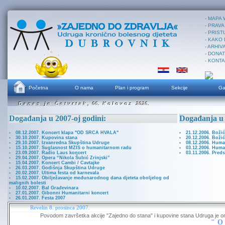
- MAPA
- PRAVA
- PRIST
- KAKO
- ARHI
- DONA
- KONT
Početna
O nama
Plan i program
Sekcije
Ga
D a n a s j e Č e t v r t a k , 06. K o l o v o z 2026.
D a n a s j e Č e t v r t a k , 06. K o l o v o z 2026.
Događanja u 2007-oj godini:
Događanja u 
08.12.2007. Koncert klapa "OD SRCA HVALA"
21.12.2006. Boži
30.10.2007. Kupovina stana
20.12.2006. Boži
29.10.2007. Izvanredna Skupština Udruge
08.12.2006. Huma
15.10.2007. Suglasnost MZIS o humanitarnom radu
03.12.2006. Huma
23.09.2007. Radio Laus koncert
03.11.2006. Preds
29.04.2007. Opera “Nikola Šubić Zrinjski”
15.04.2007. Koncert Cambi / Cavtajke
26.03.2007. Godišnja Skupština Udruge
20.02.2007. Ultima festa od karnevala
15.02.2007. Obilježavanje međunarodnog dana djeteta oboljelog od
malignih bolesti
10.02.2007. Bal Građevinara
27.01.2007. Gibonni Humanitarni koncert
26.01.2007. Festa 2007
Revelin 8. prosinca 2007.
Povodom završetka akcije "Zajedno do stana" i kupovine stana Udruga je or
"O