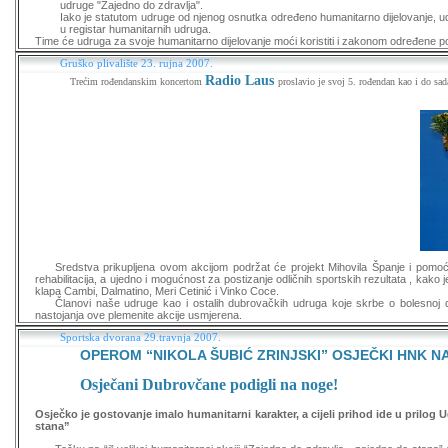
udruge "Zajedno do zdravlja".
Iako je statutom udruge od njenog osnutka određeno humanitarno dijelovanje, ud
u registar humanitarnih udruga.
Time će udruga za svoje humanitarno dijelovanje moći koristiti i zakonom određene po
Gruško plivalište 23. rujna 2007.
Radio Laus
Trećim rođendanskim koncertom
proslavio je svoj 5. rođendan kao i do sa
Sredstva prikupljena ovom akcijom podržat će projekt Mihovila Španje i pomoći
rehabilitacija, a ujedno i mogućnost za postizanje odličnih sportskih rezultata , kako 
klapa Cambi, Dalmatino, Meri Cetinić i Vinko Coce.
Članovi naše udruge kao i ostalih dubrovačkih udruga koje skrbe o bolesnoj dj
nastojanja ove plemenite akcije usmjerena.
Sportska dvorana 29.travnja 2007.
OPEROM “NIKOLA ŠUBIĆ ZRINJSKI” OSJEČKI HNK 
Osječani Dubrovčane podigli na noge!
Osječko je gostovanje imalo humanitarni karakter, a cijeli prihod ide u prilog 
stana”