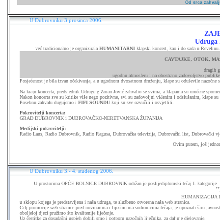
Od srca zahvalj
U Dubrovniku 3.prosinca 2006.
ZAJ
Udruga 
već tradicionalno je organizirala
HUMANITARNI
klapski koncert, kao i do sada u Revelinu.
CAVTAJKE, OTOK, MA
dragih 
ugodnu atmosferu i na obostrano zadovoljstvo publike 
Posjećenost je bila izvan očekivanja, a u ugodnom dvosatnom druženju, klape su oduševile nazočne
Na kraju koncerta, predsjednik Udruge g.Zoran Jović zahvalio se svima, a klapama su uručene spomen-
Nakon koncerta sve su kritike više nego pozitivne, svi su zadovoljni viđenim i odslušanim, klape 
Posebnu zahvalu dugujemo i
FIFI SOUNDU
koji su sve ozvučili i osvjetlili.
Pokrovitelji koncerta:
GRAD DUBROVNIK i DUBROVAČKO-NERETVANSKA ŽUPANIJA
Medijski pokrovitelji:
Radio Laus, Radio Dubrovnik, Radio Ragusa, Dubrovačka televizija, Dubrovački list, Dubrovački vj
Ovim putem, još jednom, svima od srca zahvaljujemo, u na
U Dubrovniku 3.- 4. studenog 2006.
U prostorima OPĆE BOLNICE DUBROVNIK održan je poslijediplomski tečaj I. kategorije
"
HUMANIZACIJA 
u sklopu kojega je predstavljena i naša udruga, te službeno otvorena naša web stranica.
Cilj promocije web stranice pred novinarima i liječnicima sudionicima tečaja, je upoznati širu javnos
oboljeloj djeci pružimo što kvalitenije liječenje.
Uz čestitke za dosadašni uspjeh dobili smo i potporu nazočnih liječnika, za daljnje djelovanje.