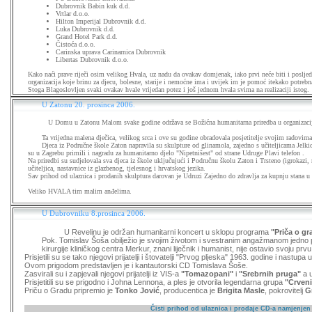
Dubrovnik Babin kuk d.d.
Vrtlar d.o.o.
Hilton Imperijal Dubrovnik d.d.
Luka Dubrovnik d.d.
Grand Hotel Park d.d.
Čistoća d.o.o.
Carinska uprava Carinarnica Dubrovnik
Libertas Dubrovnik d.o.o.
Kako naći prave riječi osim velikog Hvala, uz nadu da ovakav domjenak, iako prvi neće biti i posljednj
organizacija koje brinu za djecu, bolesne, starije i nemoćne ima i uvijek im je pomoć itekako potrebn
Stoga Blagoslovljen svaki ovakav hvale vrijedan potez i još jednom hvala svima na realizaciji istog.
U Zatonu 20. prosinca 2006.
U Domu u Zatonu Malom svake godine održava se Božićna humanitarna priredba u organizaciji
Ta vrijedna malena dječica, velikog srca i ove su godine obradovala posjetitelje svojim radovim
Djeca iz Područne škole Zaton napravila su skulpture od glinamola, zajedno s učiteljicama Jel
su u Zagrebu primili i nagradu za humanitarno djelo "Nipetnišest" od strane Udruge Plavi telefon .
Na priredbi su sudjelovala sva djeca iz škole uključujući i Područnu školu Zaton i Trsteno (igrokazi, 
učiteljica, nastavnice iz glazbenog, tjelesnog i hrvatskog jezika.
Sav prihod od ulaznica i prodanih skulptura darovan je Udruzi Zajedno do zdravlja za kupnju stana u
Veliko HVALA tim malim anđelima.
U Dubrovniku 8.prosinca 2006.
U Revelinu je održan humanitarni koncert u sklopu programa
"Priča o gr
Pok. Tomislav Šoša obilježio je svojim životom i svestranim angažmanom jedno p
kirurgije kliničkog centra Merkur, znani liječnik i humanist, nije ostavio svoju prv
Prisjetili su se tako njegovi prijatelji i štovatelji "Prvog pljeska" 1963. godine i nastup
Ovom prigodom predstavljen je i kantautorski CD Tomislava Šoše.
Zasvirali su i zapjevali njegovi prijatelji iz VIS-a
"Tomazopani"
i
"Srebrnih pruga"
a u
Prisjetitili su se prigodno i Johna Lennona, a ples je otvorila legendarna grupa
"Crveni
Priču o Gradu pripremio je
Tonko Jović
, producentica je
Brigita Masle
, pokrovitelj
G
Čisti prihod od ulaznica i prodaje CD-a namjenjen 