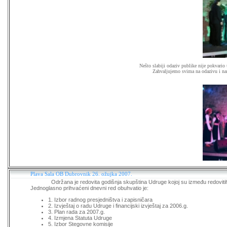
Nešto slabiji odaziv publike nije pokvari
Zahvaljujemo svima na odazivu i na
Plava Sala OB Dubrovnik 26. ožujka 2007.
Održana je redovita godišnja skupština Udruge kojoj su između redovitih č
Jednoglasno prihvaćeni dnevni red obuhvatio je:
1. Izbor radnog presjedništva i zapisničara
2. Izvještaj o radu Udruge i financijski izvještaj za 2006.g.
3. Plan rada za 2007.g.
4. Izmjena Statuta Udruge
5. Izbor Stegovne komisije